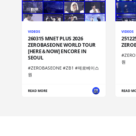
VIDEOS
VIDEOS
260315 MNET PLUS 2026
25122
ZEROBASEONE WORLD TOUR
ZERO
[HERE＆NOW] ENCORE IN
#ZER
SEOUL
원
#ZEROBASEONE #ZB1 #제로베이스
원
READ MORE
READ M