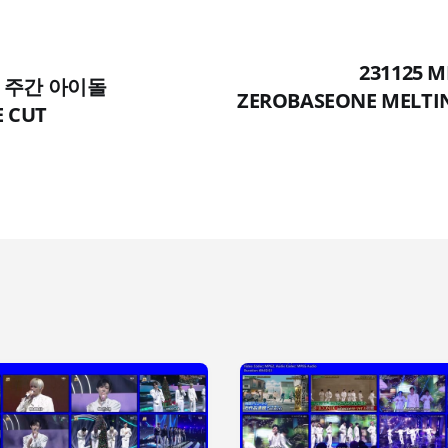
231125 
 M 주간 아이돌
ZEROBASEONE MELTIN
 CUT