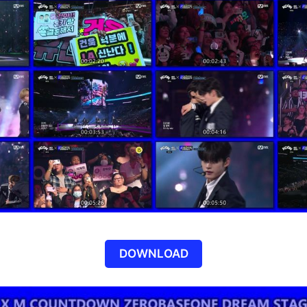
DOWNLOAD