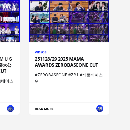
VIDEOS
ｈＭＵＳ
251128/29 2025 MAMA
裳大公
AWARDS ZEROBASEONE CUT
UT
#ZEROBASEONE #ZB1 #제로베이스
제로베이스
원
READ MORE