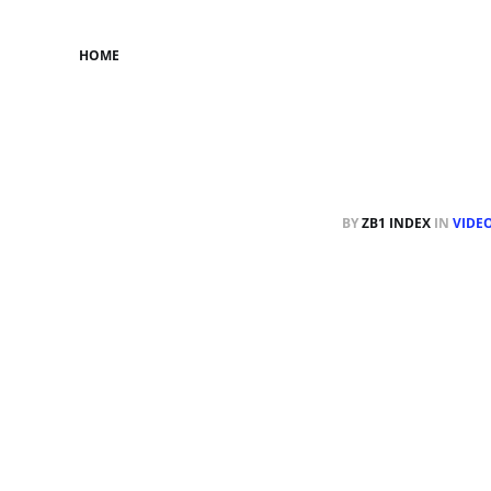
HOME
BY
ZB1 INDEX
IN
VIDE