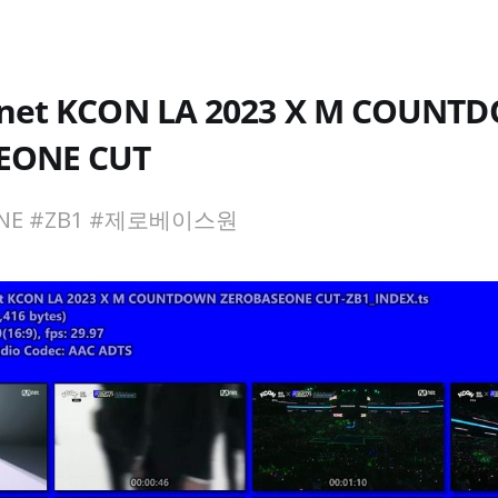
Mnet KCON LA 2023 X M COUNT
EONE CUT
ONE #ZB1 #제로베이스원