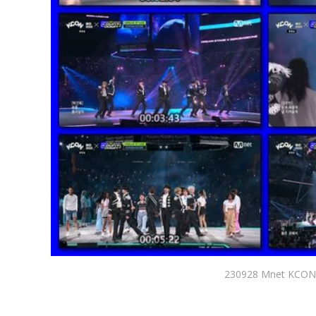
230928 Mnet KCO