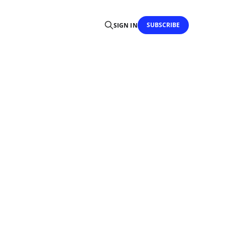
SUBSCRIBE
SIGN IN