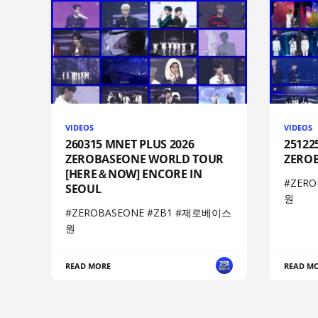
VIDEOS
VIDEOS
260315 MNET PLUS 2026
25122
ZEROBASEONE WORLD TOUR
ZERO
[HERE＆NOW] ENCORE IN
#ZER
SEOUL
원
#ZEROBASEONE #ZB1 #제로베이스
원
READ MORE
READ M