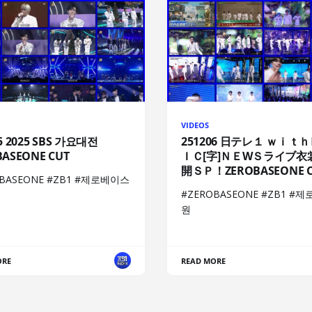
VIDEOS
5 2025 SBS 가요대전
251206 日テレ１ ｗｉｔ
BASEONE CUT
ＩＣ[字]ＮＥWＳライブ衣
開ＳＰ！ZEROBASEONE C
OBASEONE #ZB1 #제로베이스
#ZEROBASEONE #ZB1 #
원
ORE
READ MORE