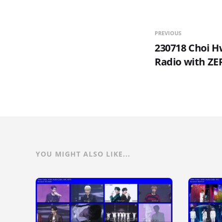
PREVIOUS
230718 Choi H
Radio with Z
YOU MIGHT ALSO LIKE...