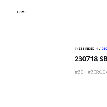
HOME
BY
ZB1 INDEX
IN
VIDE
230718 
#ZB1 #ZER